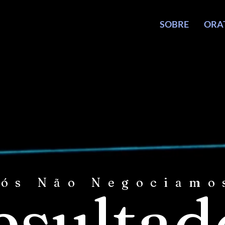
HOME
SOBRE
ORA
ós Não Negociam
esultad