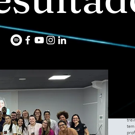
C
A S
des
cres
Fund
trei
tem
prof