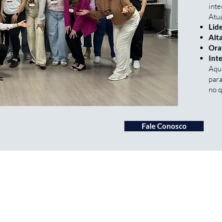
inte
Atu
Lid
Alt
Ora
Int
Aqui
para
no 
Fale Conosco