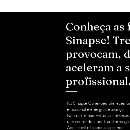
Conheça as 
Sinapse! Tr
provocam, 
aceleram a 
profissional
Na Sinapse Conexões, oferecemos 
emocional e energia de avanço.
Nossos treinamentos são intensos,
que conteúdo: quer transformação
Aqui, você não apenas aprende.