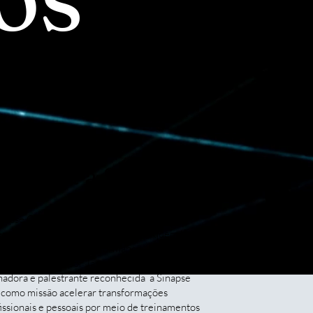
onheça a Sinapse
inapse Conexões School é uma escola de
envolvimento humano voltada para quem busca
cimento real e alta performance.
ada e liderada por Jana Hohl empresária,
nadora e palestrante reconhecida a Sinapse
 como missão acelerar transformações
issionais e pessoais por meio de treinamentos