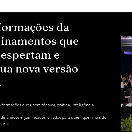
formações da
einamentos que
despertam e
sua nova versão
.
formações que unem técnica, prática, inteligência
 dinâmicos e gamificados criados para quem quer mais do
 real.