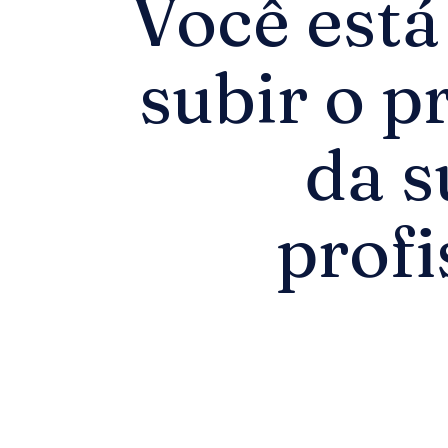
Você está
subir o p
da s
profi